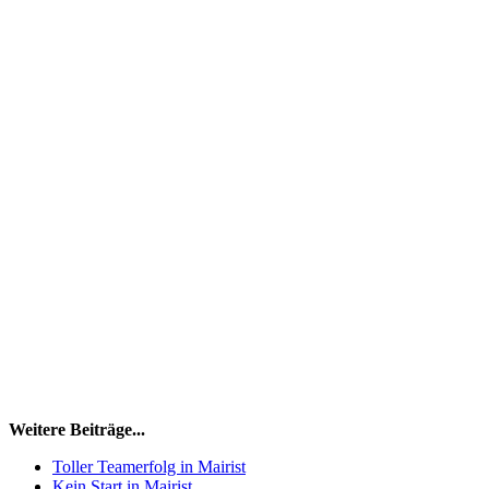
Weitere Beiträge...
Toller Teamerfolg in Mairist
Kein Start in Mairist