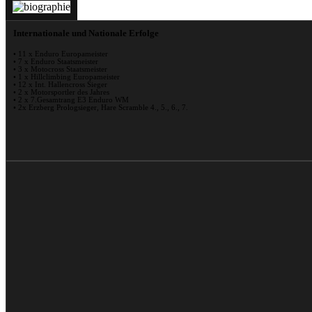
Internationale und Nationale Erfolge
• 11 x Enduro Europameister
• 7 x Enduro Staatsmeister
• 3 x Motocross Staatsmeister
• 1 x Hillclimbing Europameister
• 12 x Int. Hallencross Sieger
• 2 x Motorsportler des Jahres
• 2 x 7.Gesamtrang E3 Enduro WM
• 2x Erzberg Prologsieger, Hare Scramble 4., 5., 6., 7.