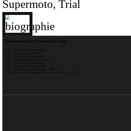
Supermoto, Trial
Internationale und Nationale Erfolge
• 11 x Enduro Europameister
• 7 x Enduro Staatsmeister
• 3 x Motocross Staatsmeister
• 1 x Hillclimbing Europameister
• 12 x Int. Hallencross Sieger
• 2 x Motorsportler des Jahres
• 2 x 7.Gesamtrang E3 Enduro WM
• 2x Erzberg Prologsieger, Hare Scramble 4., 5., 6., 7.